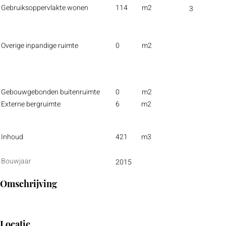
Gebruiksoppervlakte wonen
114
m2
3
Overige inpandige ruimte
0
m2
Gebouwgebonden buitenruimte
0
m2
Externe bergruimte
6
m2
Inhoud
421
m3
Bouwjaar
2015
Omschrijving
Locatie