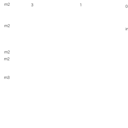
m2
3
1
0
m2
i
m2
m2
m3