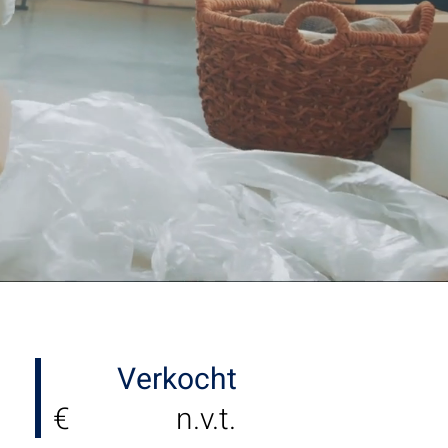
Verkocht
€
n.v.t.