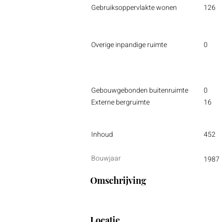
Gebruiksoppervlakte wonen
126
Overige inpandige ruimte
0
Gebouwgebonden buitenruimte
0
Externe bergruimte
16
Inhoud
452
Bouwjaar
1987
Omschrijving
Locatie