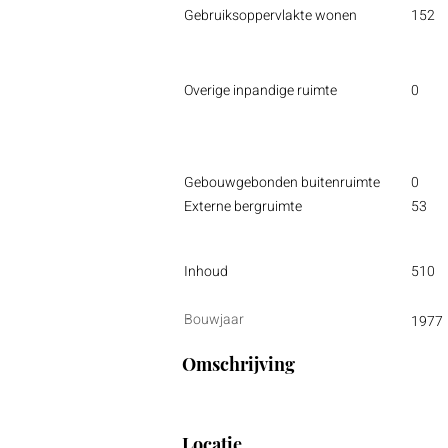
Gebruiksoppervlakte wonen
152
Overige inpandige ruimte
0
Gebouwgebonden buitenruimte
0
Externe bergruimte
53
Inhoud
510
Bouwjaar
1977
Omschrijving
Locatie