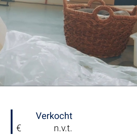
Verkocht
€
n.v.t.