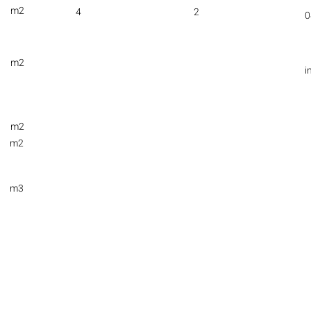
m2
4
2
0
m2
i
m2
m2
m3